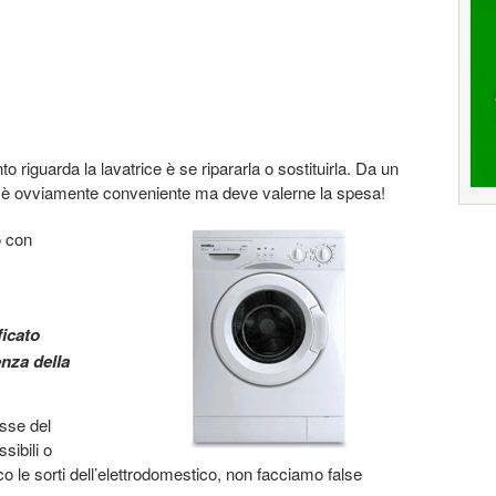
nto riguarda la lavatrice è se ripararla o sostituirla. Da un
a è ovviamente conveniente ma deve valerne la spesa!
o con
ficato
enza della
esse del
sibili o
 le sorti dell’elettrodomestico, non facciamo false