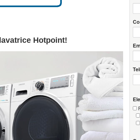
Co
lavatrice Hotpoint!
Em
Te
El
F