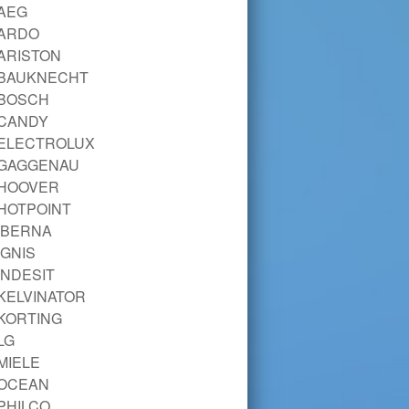
AEG
ARDO
ARISTON
BAUKNECHT
BOSCH
CANDY
ELECTROLUX
GAGGENAU
HOOVER
HOTPOINT
IBERNA
IGNIS
INDESIT
KELVINATOR
KORTING
LG
MIELE
OCEAN
PHILCO