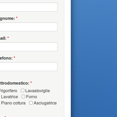
gnome:
*
ail:
*
lefono:
*
ettrodomestico:
*
rigorifero
Lavastoviglie
Lavatrice
Forno
Piano cottura
Asciugatrice