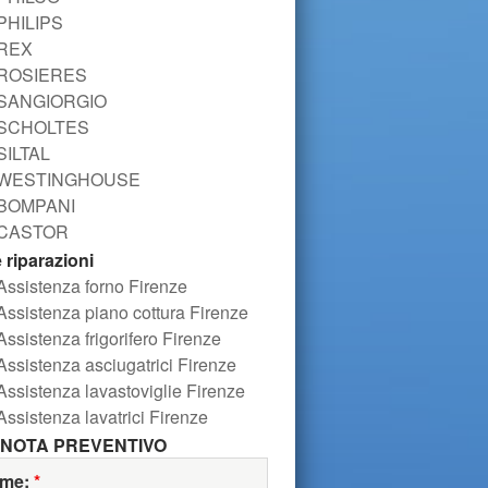
PHILIPS
REX
ROSIERES
SANGIORGIO
SCHOLTES
SILTAL
WESTINGHOUSE
BOMPANI
CASTOR
e riparazioni
Assistenza forno Firenze
Assistenza piano cottura Firenze
Assistenza frigorifero Firenze
Assistenza asciugatrici Firenze
Assistenza lavastoviglie Firenze
Assistenza lavatrici Firenze
NOTA PREVENTIVO
me:
*