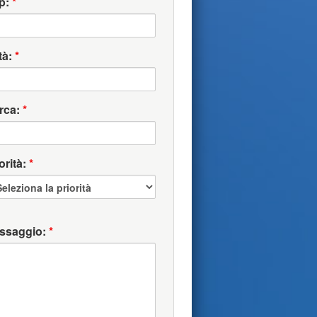
p:
*
tà:
*
rca:
*
orità:
*
ssaggio:
*