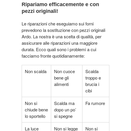
Ripariamo efficacemente e con
pezzi originali!
Le riparazioni che eseguiamo sui forni
prevedono la sostituzione con pezzi originali
Ardo. La nostra è una scelta di qualità, per
assicurare alle riparazioni una maggiore
durata. Ecco quali sono i problemi a cui
facciamo fronte quotidianamente:
Non scalda
Non cuoce
Scalda
bene gli
troppo e
alimenti
brucia i
cibi
Non si
Scalda ma
Fa rumore
chiude bene
dopo un po’
lo sportello
si spegne
La luce
Non si legge
Non si