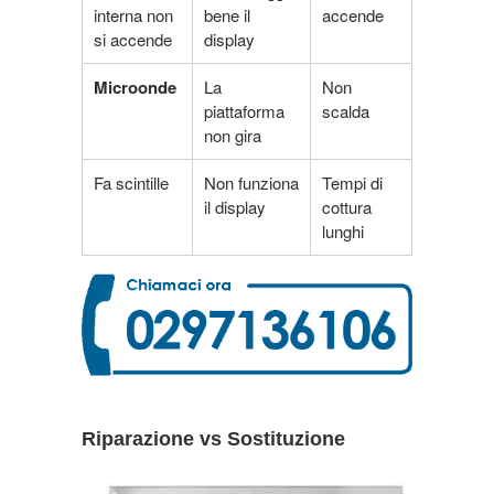
interna non
bene il
accende
si accende
display
Microonde
La
Non
piattaforma
scalda
non gira
Fa scintille
Non funziona
Tempi di
il display
cottura
lunghi
Riparazione vs Sostituzione