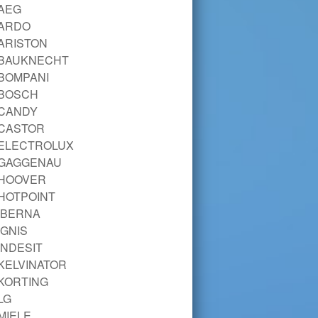
AEG
ARDO
ARISTON
BAUKNECHT
BOMPANI
BOSCH
CANDY
CASTOR
ELECTROLUX
GAGGENAU
HOOVER
HOTPOINT
IBERNA
IGNIS
INDESIT
KELVINATOR
KORTING
LG
MIELE