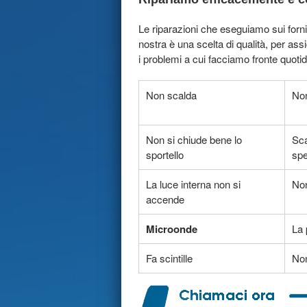
Le riparazioni che eseguiamo sui forni
nostra è una scelta di qualità, per as
i problemi a cui facciamo fronte quot
Non scalda
Non
Non si chiude bene lo
Sca
sportello
sp
La luce interna non si
Non
accende
Microonde
La 
Fa scintille
Non