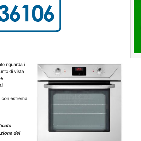
nto riguarda i
punto di vista
te
a!
to con estrema
ficato
azione del