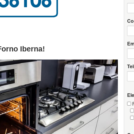
Co
Em
Forno Iberna!
Te
El
F