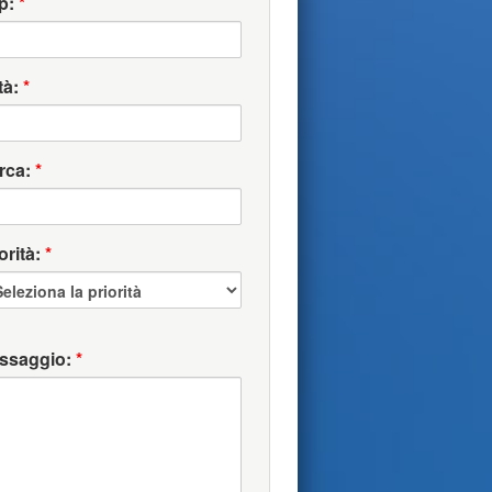
p:
*
tà:
*
rca:
*
orità:
*
ssaggio:
*