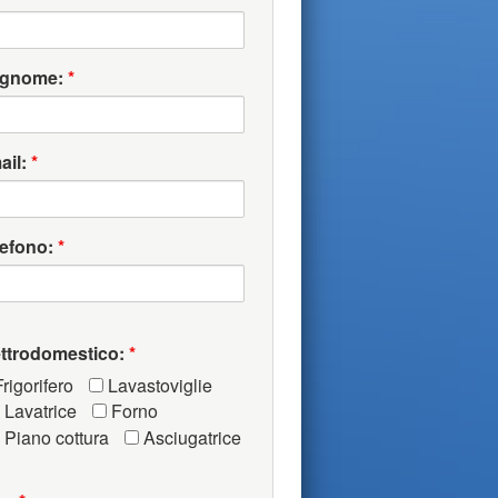
gnome:
*
ail:
*
lefono:
*
ettrodomestico:
*
rigorifero
Lavastoviglie
Lavatrice
Forno
Piano cottura
Asciugatrice