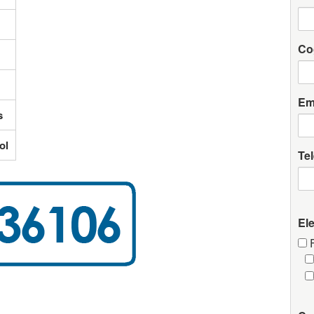
Co
Em
s
ol
Te
El
F