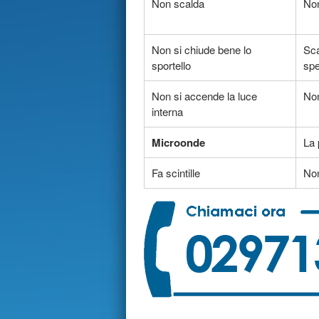
Non scalda
Non
Non si chiude bene lo
Sca
sportello
sp
Non si accende la luce
Non
interna
Microonde
La 
Fa scintille
Non