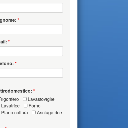
gnome:
*
ail:
*
lefono:
*
ettrodomestico:
*
rigorifero
Lavastoviglie
Lavatrice
Forno
Piano cottura
Asciugatrice