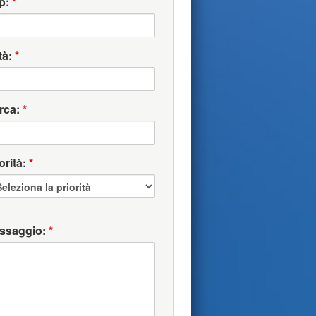
p:
*
tà:
*
rca:
*
orità:
*
ssaggio:
*