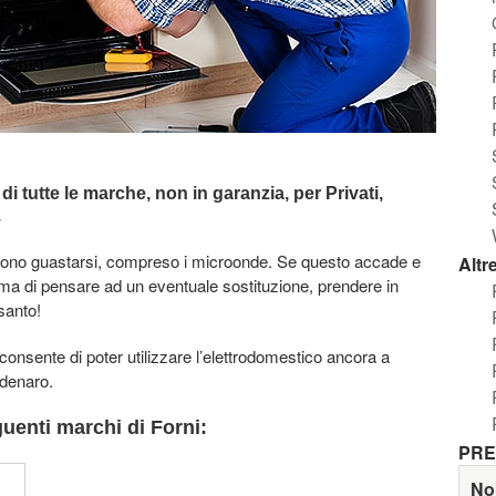
 di tutte le marche,
non in garanzia,
per Privati,
.
ossono guastarsi, compreso i microonde. Se questo accade e
Altr
ima di pensare ad un eventuale sostituzione, prendere in
santo!
, consente di poter utilizzare l’elettrodomestico ancora a
 denaro.
uenti marchi di Forni:
PRE
No