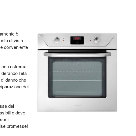
namente è
unto di vista
te conveniente
to con estrema
siderando l’età
po di danno che
 riparazione del
esse del
sibili o dove
sorti
alse promesse!