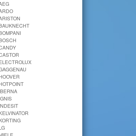
AEG
ARDO
ARISTON
BAUKNECHT
BOMPANI
BOSCH
CANDY
CASTOR
ELECTROLUX
GAGGENAU
HOOVER
HOTPOINT
IBERNA
IGNIS
INDESIT
KELVINATOR
KORTING
LG
MIELE