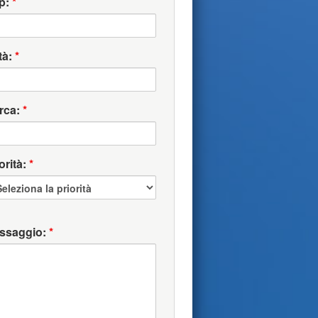
p:
*
tà:
*
rca:
*
orità:
*
ssaggio:
*