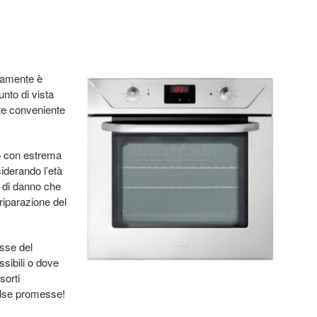
namente è
unto di vista
te conveniente
to con estrema
siderando l’età
po di danno che
 riparazione del
esse del
sibili o dove
sorti
alse promesse!