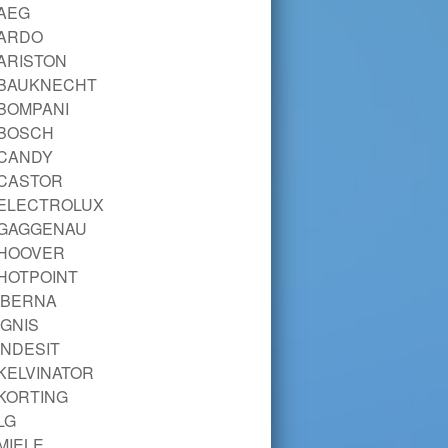
AEG
ARDO
ARISTON
BAUKNECHT
BOMPANI
BOSCH
CANDY
CASTOR
ELECTROLUX
GAGGENAU
HOOVER
HOTPOINT
IBERNA
IGNIS
INDESIT
KELVINATOR
KORTING
LG
MIELE