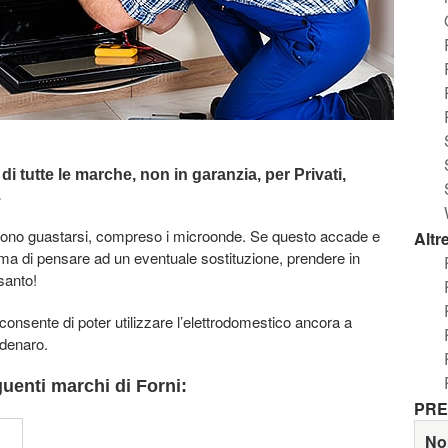
 di tutte le marche,
non in garanzia,
per Privati,
.
ossono guastarsi, compreso i microonde. Se questo accade e
Altr
ima di pensare ad un eventuale sostituzione, prendere in
santo!
, consente di poter utilizzare l’elettrodomestico ancora a
 denaro.
uenti marchi di Forni:
PRE
No