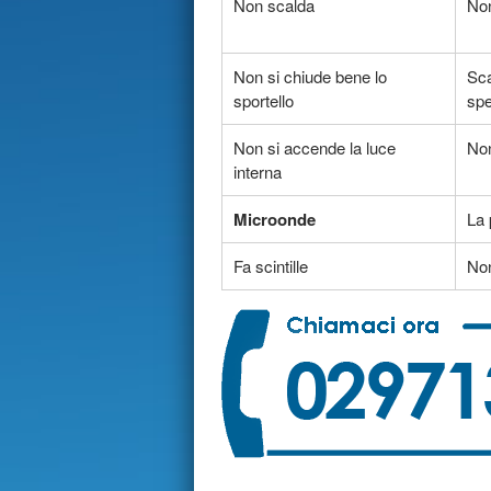
Non scalda
Non
Non si chiude bene lo
Sca
sportello
sp
Non si accende la luce
Non
interna
Microonde
La 
Fa scintille
Non