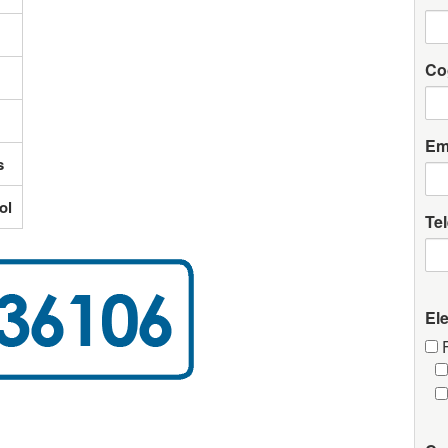
Co
Em
s
ol
Te
El
F