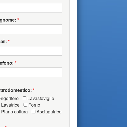
gnome:
*
ail:
*
lefono:
*
ettrodomestico:
*
rigorifero
Lavastoviglie
Lavatrice
Forno
Piano cottura
Asciugatrice