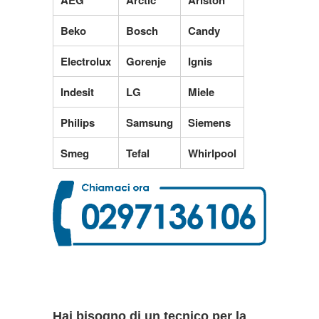
Beko
Bosch
Candy
Electrolux
Gorenje
Ignis
Indesit
LG
Miele
Philips
Samsung
Siemens
Smeg
Tefal
Whirlpool
Hai bisogno di un tecnico per la